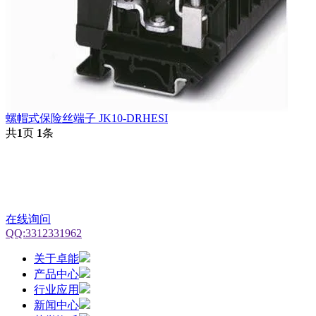
螺帽式保险丝端子 JK10-DRHESI
共
1
页
1
条
在线询问
QQ:3312331962
关于卓能
产品中心
行业应用
新闻中心