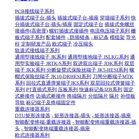
PCB接线端子系列
插拔式端子台-插头
插拔式端子台-插座
穿墙端子系列
快
分插拔式端子台-插头/插座
固定式端子台
插拔式免螺丝
接插件(高密度)
螺钉插拔式接插件
电流电压端子系列
栅
板式端子系列
配套辅件
- 防插错条
- 标记条
模组架
导光
柱
定制研发产品
欧式端子
冷压端头
轨道式接线端子系列
通用型接线端子 JK系列
通用型接地端子 JSLKG系列
通
用型实验端子 JRTK/S系列
双进双出端子 JDK系列
双层
端子 JKK系列
分断旋臂式保险丝端子 JK5-HESI系列
螺
帽式保险丝端子 JK10-DRHESI系列
刀闸分断端子MTK
系列
回拉式直通弹簧端子JKS系列
双层回拉式弹簧端子
系列
PT直插式系列
压板系列
快速标记条JZB系列
固定
式桥接件
边插式桥接件
终端隔片
分组隔片
隔片
补偿板
导轨
标记端子及终端固定件
重载连接器系列
DTU矩形连接器
- 矩形连接器-插头
- 矩形连接器-插座
智能配变终端-重载连接器
- 智能配变终端重载连接器-插
头
- 智能配变终端重载连接器-插座
欧式连接器系列