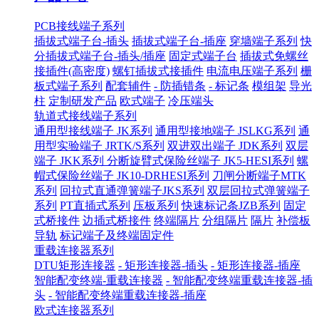
PCB接线端子系列
插拔式端子台-插头
插拔式端子台-插座
穿墙端子系列
快
分插拔式端子台-插头/插座
固定式端子台
插拔式免螺丝
接插件(高密度)
螺钉插拔式接插件
电流电压端子系列
栅
板式端子系列
配套辅件
- 防插错条
- 标记条
模组架
导光
柱
定制研发产品
欧式端子
冷压端头
轨道式接线端子系列
通用型接线端子 JK系列
通用型接地端子 JSLKG系列
通
用型实验端子 JRTK/S系列
双进双出端子 JDK系列
双层
端子 JKK系列
分断旋臂式保险丝端子 JK5-HESI系列
螺
帽式保险丝端子 JK10-DRHESI系列
刀闸分断端子MTK
系列
回拉式直通弹簧端子JKS系列
双层回拉式弹簧端子
系列
PT直插式系列
压板系列
快速标记条JZB系列
固定
式桥接件
边插式桥接件
终端隔片
分组隔片
隔片
补偿板
导轨
标记端子及终端固定件
重载连接器系列
DTU矩形连接器
- 矩形连接器-插头
- 矩形连接器-插座
智能配变终端-重载连接器
- 智能配变终端重载连接器-插
头
- 智能配变终端重载连接器-插座
欧式连接器系列