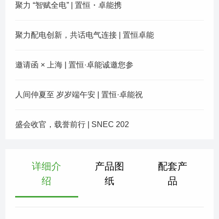
聚力 “智赋全电” | 置恒・卓能携
聚力配电创新，共话电气连接 | 置恒卓能
邀请函 × 上海 | 置恒·卓能诚邀您参
人间仲夏至 岁岁端午安 | 置恒·卓能祝
盛会收官，载誉前行 | SNEC 202
详细介
产品图
配套产
绍
纸
品