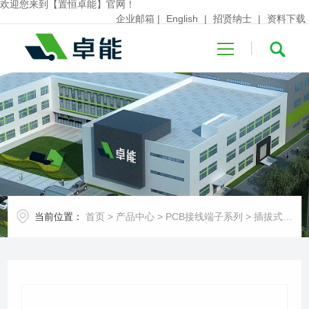
欢迎您来到【置恒卓能】官网！
企业邮箱
|
English
|
招贤纳士
|
资料下载
首页
关于卓能
当前位置：
首页
>
产品中心
>
PCB接线端子系列
>
插拔式端子台-插座
产品中心
行业应用