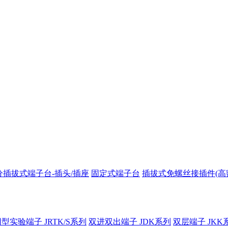
分插拔式端子台-插头/插座
固定式端子台
插拔式免螺丝接插件(高
型实验端子 JRTK/S系列
双进双出端子 JDK系列
双层端子 JKK