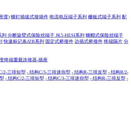
密度)
螺钉插拔式接插件
电流电压端子系列
栅板式端子系列
配
系列
分断旋臂式保险丝端子 JK5-HESI系列
螺帽式保险丝端子
列
快速标记条JZB系列
固定式桥接件
边插式桥接件
终端隔片
分
配变终端重载连接器-插座
C/2-三排短型
- 结构C/3-三排迷你型
- 结构R-三排反型
- 结构R/2-
准型
- 结构C/2-三排短型
- 结构C/3-三排迷你型
- 结构R-三排反型
-