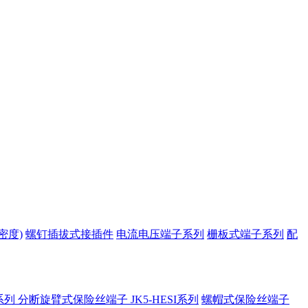
密度)
螺钉插拔式接插件
电流电压端子系列
栅板式端子系列
配
系列
分断旋臂式保险丝端子 JK5-HESI系列
螺帽式保险丝端子