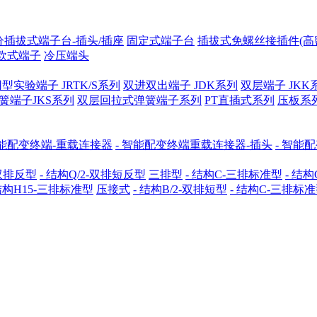
分插拔式端子台-插头/插座
固定式端子台
插拔式免螺丝接插件(高
欧式端子
冷压端头
型实验端子 JRTK/S系列
双进双出端子 JDK系列
双层端子 JKK
簧端子JKS系列
双层回拉式弹簧端子系列
PT直插式系列
压板系
能配变终端-重载连接器
- 智能配变终端重载连接器-插头
- 智能
-双排反型
- 结构Q/2-双排短反型
三排型
- 结构C-三排标准型
- 结构
 结构H15-三排标准型
压接式
- 结构B/2-双排短型
- 结构C-三排标