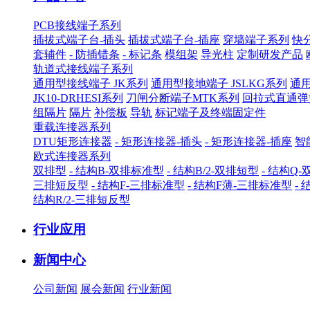
PCB接线端子系列
插拔式端子台-插头
插拔式端子台-插座
穿墙端子系列
快
套辅件
- 防插错条
- 标记条
模组架
导光柱
定制研发产品
轨道式接线端子系列
通用型接线端子 JK系列
通用型接地端子 JSLKG系列
通用
JK10-DRHESI系列
刀闸分断端子MTK系列
回拉式直通弹
组隔片
隔片
补偿板
导轨
标记端子及终端固定件
重载连接器系列
DTU矩形连接器
- 矩形连接器-插头
- 矩形连接器-插座
智
欧式连接器系列
双排型
- 结构B-双排标准型
- 结构B/2-双排短型
- 结构Q
三排短反型
- 结构F-三排标准型
- 结构F薄-三排标准型
-
结构R/2-三排短反型
行业应用
新闻中心
公司新闻
展会新闻
行业新闻