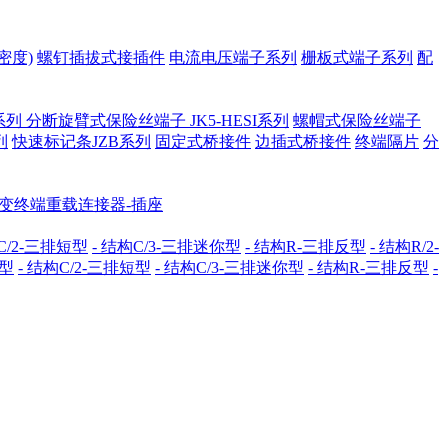
密度)
螺钉插拔式接插件
电流电压端子系列
栅板式端子系列
配
系列
分断旋臂式保险丝端子 JK5-HESI系列
螺帽式保险丝端子
列
快速标记条JZB系列
固定式桥接件
边插式桥接件
终端隔片
分
配变终端重载连接器-插座
C/2-三排短型
- 结构C/3-三排迷你型
- 结构R-三排反型
- 结构R/2-
准型
- 结构C/2-三排短型
- 结构C/3-三排迷你型
- 结构R-三排反型
-