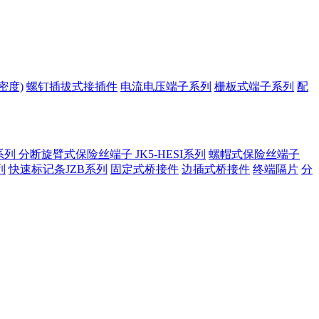
密度)
螺钉插拔式接插件
电流电压端子系列
栅板式端子系列
配
系列
分断旋臂式保险丝端子 JK5-HESI系列
螺帽式保险丝端子
列
快速标记条JZB系列
固定式桥接件
边插式桥接件
终端隔片
分