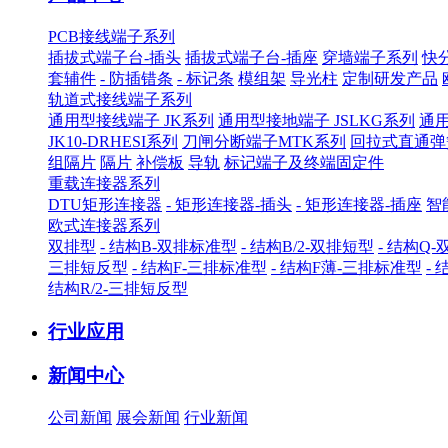
PCB接线端子系列
插拔式端子台-插头
插拔式端子台-插座
穿墙端子系列
快
套辅件
- 防插错条
- 标记条
模组架
导光柱
定制研发产品
轨道式接线端子系列
通用型接线端子 JK系列
通用型接地端子 JSLKG系列
通用
JK10-DRHESI系列
刀闸分断端子MTK系列
回拉式直通弹
组隔片
隔片
补偿板
导轨
标记端子及终端固定件
重载连接器系列
DTU矩形连接器
- 矩形连接器-插头
- 矩形连接器-插座
智
欧式连接器系列
双排型
- 结构B-双排标准型
- 结构B/2-双排短型
- 结构Q
三排短反型
- 结构F-三排标准型
- 结构F薄-三排标准型
-
结构R/2-三排短反型
行业应用
新闻中心
公司新闻
展会新闻
行业新闻