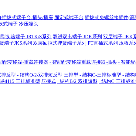
分插拔式端子台-插头/插座
固定式端子台
插拔式免螺丝接插件(高
欧式端子
冷压端头
型实验端子 JRTK/S系列
双进双出端子 JDK系列
双层端子 JKK
簧端子JKS系列
双层回拉式弹簧端子系列
PT直插式系列
压板系
能配变终端-重载连接器
- 智能配变终端重载连接器-插头
- 智能
-双排反型
- 结构Q/2-双排短反型
三排型
- 结构C-三排标准型
- 结构
 结构H15-三排标准型
压接式
- 结构B/2-双排短型
- 结构C-三排标