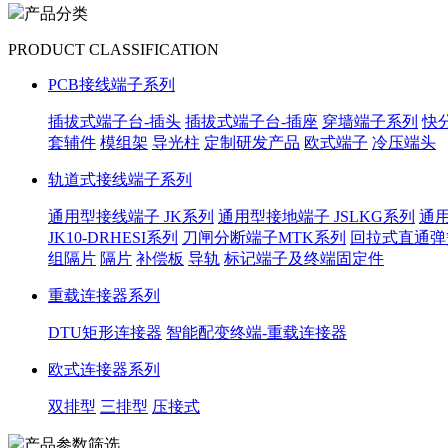
产品分类
PRODUCT CLASSIFICATION
PCB接线端子系列
插拔式端子台-插头
插拔式端子台-插座
穿墙端子系列
快
套辅件
模组架
导光柱
定制研发产品
欧式端子
冷压端头
轨道式接线端子系列
通用型接线端子 JK系列
通用型接地端子 JSLKG系列
通用
JK10-DRHESI系列
刀闸分断端子MTK系列
回拉式直通弹
组隔片
隔片
补偿板
导轨
标记端子及终端固定件
重载连接器系列
DTU矩形连接器
智能配变终端-重载连接器
欧式连接器系列
双排型
三排型
压接式
产品参数筛选