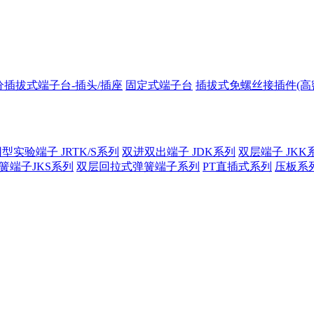
分插拔式端子台-插头/插座
固定式端子台
插拔式免螺丝接插件(高
型实验端子 JRTK/S系列
双进双出端子 JDK系列
双层端子 JKK
簧端子JKS系列
双层回拉式弹簧端子系列
PT直插式系列
压板系