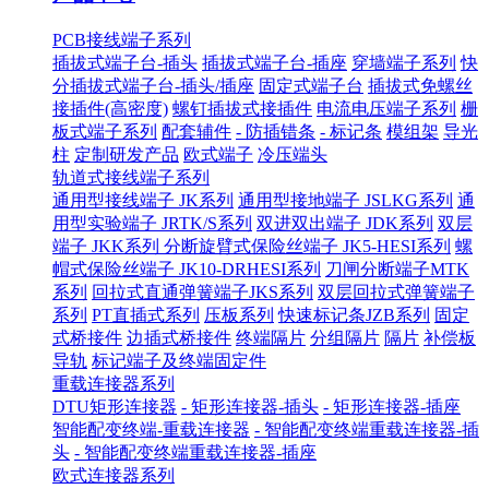
PCB接线端子系列
插拔式端子台-插头
插拔式端子台-插座
穿墙端子系列
快
分插拔式端子台-插头/插座
固定式端子台
插拔式免螺丝
接插件(高密度)
螺钉插拔式接插件
电流电压端子系列
栅
板式端子系列
配套辅件
- 防插错条
- 标记条
模组架
导光
柱
定制研发产品
欧式端子
冷压端头
轨道式接线端子系列
通用型接线端子 JK系列
通用型接地端子 JSLKG系列
通
用型实验端子 JRTK/S系列
双进双出端子 JDK系列
双层
端子 JKK系列
分断旋臂式保险丝端子 JK5-HESI系列
螺
帽式保险丝端子 JK10-DRHESI系列
刀闸分断端子MTK
系列
回拉式直通弹簧端子JKS系列
双层回拉式弹簧端子
系列
PT直插式系列
压板系列
快速标记条JZB系列
固定
式桥接件
边插式桥接件
终端隔片
分组隔片
隔片
补偿板
导轨
标记端子及终端固定件
重载连接器系列
DTU矩形连接器
- 矩形连接器-插头
- 矩形连接器-插座
智能配变终端-重载连接器
- 智能配变终端重载连接器-插
头
- 智能配变终端重载连接器-插座
欧式连接器系列