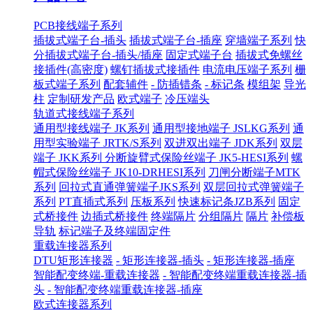
PCB接线端子系列
插拔式端子台-插头
插拔式端子台-插座
穿墙端子系列
快
分插拔式端子台-插头/插座
固定式端子台
插拔式免螺丝
接插件(高密度)
螺钉插拔式接插件
电流电压端子系列
栅
板式端子系列
配套辅件
- 防插错条
- 标记条
模组架
导光
柱
定制研发产品
欧式端子
冷压端头
轨道式接线端子系列
通用型接线端子 JK系列
通用型接地端子 JSLKG系列
通
用型实验端子 JRTK/S系列
双进双出端子 JDK系列
双层
端子 JKK系列
分断旋臂式保险丝端子 JK5-HESI系列
螺
帽式保险丝端子 JK10-DRHESI系列
刀闸分断端子MTK
系列
回拉式直通弹簧端子JKS系列
双层回拉式弹簧端子
系列
PT直插式系列
压板系列
快速标记条JZB系列
固定
式桥接件
边插式桥接件
终端隔片
分组隔片
隔片
补偿板
导轨
标记端子及终端固定件
重载连接器系列
DTU矩形连接器
- 矩形连接器-插头
- 矩形连接器-插座
智能配变终端-重载连接器
- 智能配变终端重载连接器-插
头
- 智能配变终端重载连接器-插座
欧式连接器系列