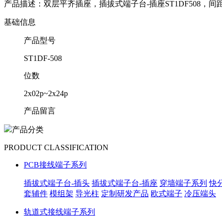
产品描述：
双层平齐插座，插拔式端子台-插座ST1DF508，间距5.
基础信息
产品型号
ST1DF-508
位数
2x02p~2x24p
产品留言
产品分类
PRODUCT CLASSIFICATION
PCB接线端子系列
插拔式端子台-插头
插拔式端子台-插座
穿墙端子系列
快
套辅件
模组架
导光柱
定制研发产品
欧式端子
冷压端头
轨道式接线端子系列