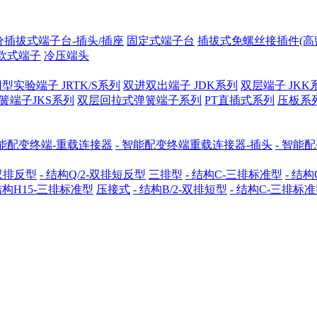
分插拔式端子台-插头/插座
固定式端子台
插拔式免螺丝接插件(高
欧式端子
冷压端头
型实验端子 JRTK/S系列
双进双出端子 JDK系列
双层端子 JKK
簧端子JKS系列
双层回拉式弹簧端子系列
PT直插式系列
压板系
能配变终端-重载连接器
- 智能配变终端重载连接器-插头
- 智能
-双排反型
- 结构Q/2-双排短反型
三排型
- 结构C-三排标准型
- 结构
 结构H15-三排标准型
压接式
- 结构B/2-双排短型
- 结构C-三排标