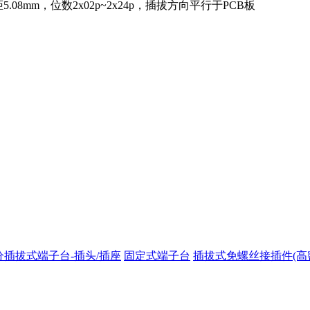
08mm，位数2x02p~2x24p，插拔方向平行于PCB板
分插拔式端子台-插头/插座
固定式端子台
插拔式免螺丝接插件(高