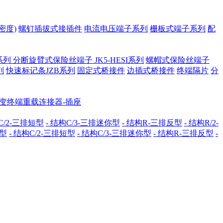
密度)
螺钉插拔式接插件
电流电压端子系列
栅板式端子系列
配
系列
分断旋臂式保险丝端子 JK5-HESI系列
螺帽式保险丝端子
列
快速标记条JZB系列
固定式桥接件
边插式桥接件
终端隔片
分
配变终端重载连接器-插座
C/2-三排短型
- 结构C/3-三排迷你型
- 结构R-三排反型
- 结构R/2-
准型
- 结构C/2-三排短型
- 结构C/3-三排迷你型
- 结构R-三排反型
-