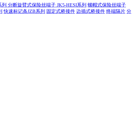
系列
分断旋臂式保险丝端子 JK5-HESI系列
螺帽式保险丝端子
列
快速标记条JZB系列
固定式桥接件
边插式桥接件
终端隔片
分