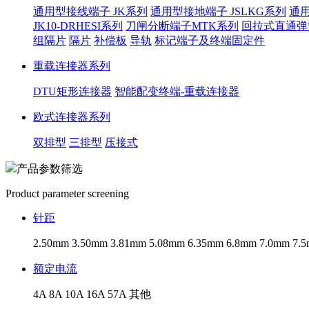
通用型接线端子 JK系列
通用型接地端子 JSLKG系列
通用
JK10-DRHESI系列
刀闸分断端子MTK系列
回拉式直通弹
组隔片
隔片
补偿板
导轨
标记端子及终端固定件
重载连接器系列
DTU矩形连接器
智能配变终端-重载连接器
欧式连接器系列
双排型
三排型
压接式
产品参数筛选
Product parameter screening
针距
2.50mm
3.50mm
3.81mm
5.08mm
6.35mm
6.8mm
7.0mm
7.
额定电流
4A
8A
10A
16A
57A
其他