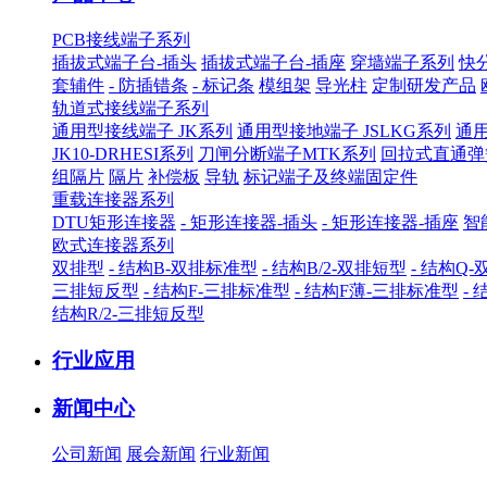
PCB接线端子系列
插拔式端子台-插头
插拔式端子台-插座
穿墙端子系列
快
套辅件
- 防插错条
- 标记条
模组架
导光柱
定制研发产品
轨道式接线端子系列
通用型接线端子 JK系列
通用型接地端子 JSLKG系列
通用
JK10-DRHESI系列
刀闸分断端子MTK系列
回拉式直通弹
组隔片
隔片
补偿板
导轨
标记端子及终端固定件
重载连接器系列
DTU矩形连接器
- 矩形连接器-插头
- 矩形连接器-插座
智
欧式连接器系列
双排型
- 结构B-双排标准型
- 结构B/2-双排短型
- 结构Q
三排短反型
- 结构F-三排标准型
- 结构F薄-三排标准型
-
结构R/2-三排短反型
行业应用
新闻中心
公司新闻
展会新闻
行业新闻