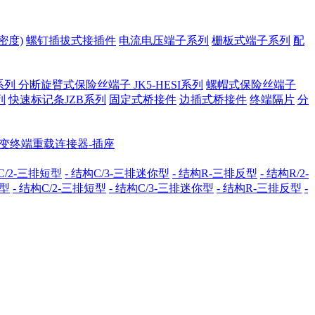
密度)
螺钉插拔式接插件
电流电压端子系列
栅板式端子系列
配
系列
分断旋臂式保险丝端子 JK5-HESI系列
螺帽式保险丝端子
列
快速标记条JZB系列
固定式桥接件
边插式桥接件
终端隔片
分
配变终端重载连接器-插座
C/2-三排短型
- 结构C/3-三排迷你型
- 结构R-三排反型
- 结构R/2-
准型
- 结构C/2-三排短型
- 结构C/3-三排迷你型
- 结构R-三排反型
-