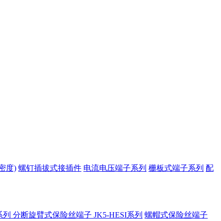
密度)
螺钉插拔式接插件
电流电压端子系列
栅板式端子系列
配
系列
分断旋臂式保险丝端子 JK5-HESI系列
螺帽式保险丝端子