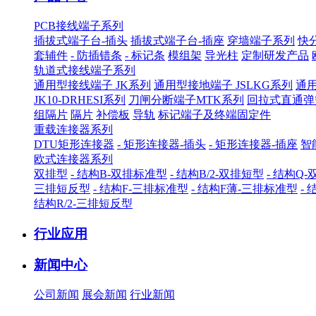
PCB接线端子系列
插拔式端子台-插头
插拔式端子台-插座
穿墙端子系列
快
套辅件
- 防插错条
- 标记条
模组架
导光柱
定制研发产品
轨道式接线端子系列
通用型接线端子 JK系列
通用型接地端子 JSLKG系列
通用
JK10-DRHESI系列
刀闸分断端子MTK系列
回拉式直通弹
组隔片
隔片
补偿板
导轨
标记端子及终端固定件
重载连接器系列
DTU矩形连接器
- 矩形连接器-插头
- 矩形连接器-插座
智
欧式连接器系列
双排型
- 结构B-双排标准型
- 结构B/2-双排短型
- 结构Q
三排短反型
- 结构F-三排标准型
- 结构F薄-三排标准型
-
结构R/2-三排短反型
行业应用
新闻中心
公司新闻
展会新闻
行业新闻