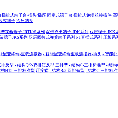
分插拔式端子台-插头/插座
固定式端子台
插拔式免螺丝接插件(高
欧式端子
冷压端头
型实验端子 JRTK/S系列
双进双出端子 JDK系列
双层端子 JKK
簧端子JKS系列
双层回拉式弹簧端子系列
PT直插式系列
压板系
能配变终端-重载连接器
- 智能配变终端重载连接器-插头
- 智能
-双排反型
- 结构Q/2-双排短反型
三排型
- 结构C-三排标准型
- 结构
 结构H15-三排标准型
压接式
- 结构B/2-双排短型
- 结构C-三排标