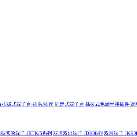
分插拔式端子台-插头/插座
固定式端子台
插拔式免螺丝接插件(高
型实验端子 JRTK/S系列
双进双出端子 JDK系列
双层端子 JKK