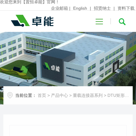
欢迎您来到【置恒卓能】官网！
企业邮箱
|
English
|
招贤纳士
|
资料下载
首页
关于卓能
当前位置：
首页
>
产品中心
>
重载连接器系列
>
DTU矩形连接器
产品中心
行业应用