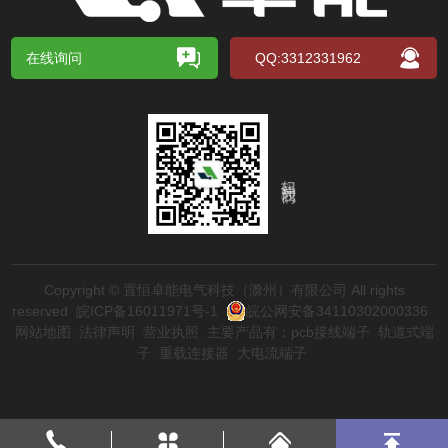
在线询问
QQ:3312331962
扫码关注我们
Copyright © 置恒卓能电气科技（滁州）有限公司 All rights
reserved
皖ICP备16011971号-1
皖公网安备34110302000336
网站地图
法律声明
营业执照
主要产品有：
pcb接线端子
轨道式端
子
重载连接器
大电流端子