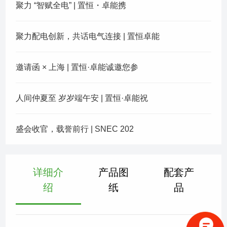
聚力 “智赋全电” | 置恒・卓能携
聚力配电创新，共话电气连接 | 置恒卓能
邀请函 × 上海 | 置恒·卓能诚邀您参
人间仲夏至 岁岁端午安 | 置恒·卓能祝
盛会收官，载誉前行 | SNEC 202
详细介
产品图
配套产
绍
纸
品