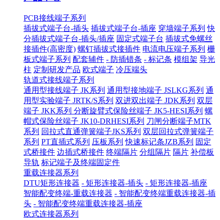
PCB接线端子系列
插拔式端子台-插头
插拔式端子台-插座
穿墙端子系列
快
分插拔式端子台-插头/插座
固定式端子台
插拔式免螺丝
接插件(高密度)
螺钉插拔式接插件
电流电压端子系列
栅
板式端子系列
配套辅件
- 防插错条
- 标记条
模组架
导光
柱
定制研发产品
欧式端子
冷压端头
轨道式接线端子系列
通用型接线端子 JK系列
通用型接地端子 JSLKG系列
通
用型实验端子 JRTK/S系列
双进双出端子 JDK系列
双层
端子 JKK系列
分断旋臂式保险丝端子 JK5-HESI系列
螺
帽式保险丝端子 JK10-DRHESI系列
刀闸分断端子MTK
系列
回拉式直通弹簧端子JKS系列
双层回拉式弹簧端子
系列
PT直插式系列
压板系列
快速标记条JZB系列
固定
式桥接件
边插式桥接件
终端隔片
分组隔片
隔片
补偿板
导轨
标记端子及终端固定件
重载连接器系列
DTU矩形连接器
- 矩形连接器-插头
- 矩形连接器-插座
智能配变终端-重载连接器
- 智能配变终端重载连接器-插
头
- 智能配变终端重载连接器-插座
欧式连接器系列