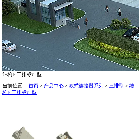
结构F-三排标准型
当前位置：
首页
>
产品中心
>
欧式连接器系列
>
三排型
>
结
构F-三排标准型