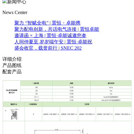
新闻中心
News Center
聚力 “智赋全电” | 置恒・卓能携
聚力配电创新，共话电气连接 | 置恒卓能
邀请函 × 上海 | 置恒·卓能诚邀您参
人间仲夏至 岁岁端午安 | 置恒·卓能祝
盛会收官，载誉前行 | SNEC 202
详细介绍
产品图纸
配套产品