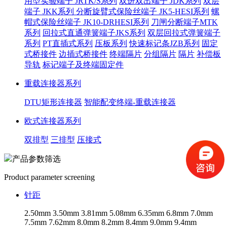
用型实验端子 JRTK/S系列
双进双出端子 JDK系列
双层
端子 JKK系列
分断旋臂式保险丝端子 JK5-HESI系列
螺
帽式保险丝端子 JK10-DRHESI系列
刀闸分断端子MTK
系列
回拉式直通弹簧端子JKS系列
双层回拉式弹簧端子
系列
PT直插式系列
压板系列
快速标记条JZB系列
固定
式桥接件
边插式桥接件
终端隔片
分组隔片
隔片
补偿板
导轨
标记端子及终端固定件
重载连接器系列
DTU矩形连接器
智能配变终端-重载连接器
欧式连接器系列
双排型
三排型
压接式
产品参数筛选
Product parameter screening
针距
2.50mm
3.50mm
3.81mm
5.08mm
6.35mm
6.8mm
7.0mm
7.5mm
7.62mm
8.0mm
8.2mm
8.4mm
9.0mm
9.4mm